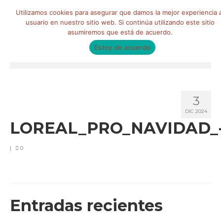
Buscar
Utilizamos cookies para asegurar que damos la mejor experiencia a
por:
usuario en nuestro sitio web. Si continúa utilizando este sitio
asumiremos que está de acuerdo.
Estoy de acuerdo
Menú
HOME
3
QUIÉNES SOMOS
DIC 2024
LOREAL_PRO_NAVIDAD_-
Qué hacemos
Marketing de influencia
|
0
Equipo
CLIENTES
Entradas recientes
BLOG