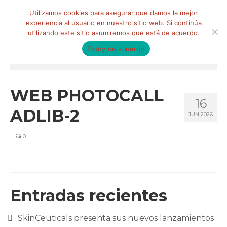
Buscar
Utilizamos cookies para asegurar que damos la mejor
por:
experiencia al usuario en nuestro sitio web. Si continúa
utilizando este sitio asumiremos que está de acuerdo.
Estoy de acuerdo
Menú
HOME
WEB PHOTOCALL
16
QUIÉNES SOMOS
ADLIB-2
JUN 2026
Qué hacemos
|
0
Marketing de influencia
Equipo
CLIENTES
Entradas recientes
BLOG
SkinCeuticals presenta sus nuevos lanzamientos