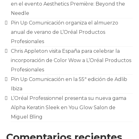
CONTACTO
en el evento Aesthetics Première: Beyond the
Needle
Pin Up Comunicación organiza el almuerzo
anual de verano de L’Oréal Productos
Profesionales
Chris Appleton visita España para celebrar la
incorporación de Color Wow a L’Oréal Productos
Profesionales
Pin Up Comunicación en la 55ª edición de Adlib
Ibiza
L’Oréal Professionnel presenta su nueva gama
Alpha Keratin Sleek en You Glow Salon de
Miguel Bling
Comentarios recientes