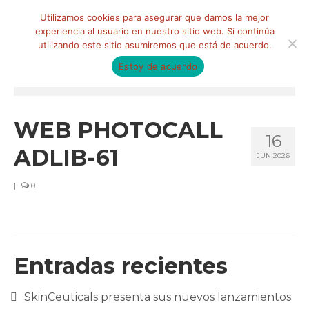
Buscar
Utilizamos cookies para asegurar que damos la mejor
por:
experiencia al usuario en nuestro sitio web. Si continúa
utilizando este sitio asumiremos que está de acuerdo.
Estoy de acuerdo
Menú
HOME
WEB PHOTOCALL
16
QUIÉNES SOMOS
ADLIB-61
JUN 2026
Qué hacemos
|
0
Marketing de influencia
Equipo
CLIENTES
Entradas recientes
BLOG
SkinCeuticals presenta sus nuevos lanzamientos