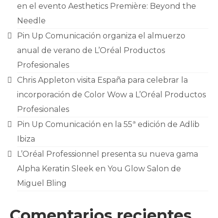
CONTACTO
en el evento Aesthetics Première: Beyond the
Needle
Pin Up Comunicación organiza el almuerzo
anual de verano de L’Oréal Productos
Profesionales
Chris Appleton visita España para celebrar la
incorporación de Color Wow a L’Oréal Productos
Profesionales
Pin Up Comunicación en la 55ª edición de Adlib
Ibiza
L’Oréal Professionnel presenta su nueva gama
Alpha Keratin Sleek en You Glow Salon de
Miguel Bling
Comentarios recientes