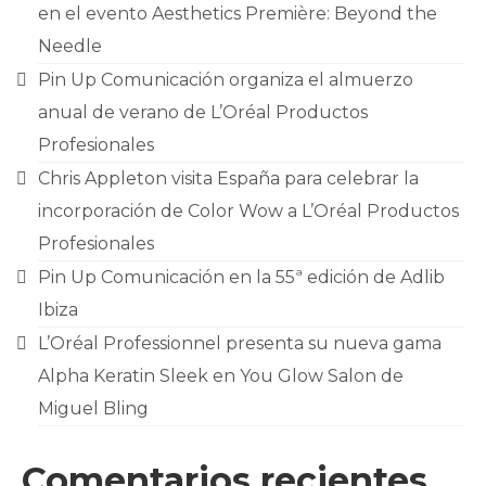
CONTACTO
en el evento Aesthetics Première: Beyond the
Needle
Pin Up Comunicación organiza el almuerzo
anual de verano de L’Oréal Productos
Profesionales
Chris Appleton visita España para celebrar la
incorporación de Color Wow a L’Oréal Productos
Profesionales
Pin Up Comunicación en la 55ª edición de Adlib
Ibiza
L’Oréal Professionnel presenta su nueva gama
Alpha Keratin Sleek en You Glow Salon de
Miguel Bling
Comentarios recientes