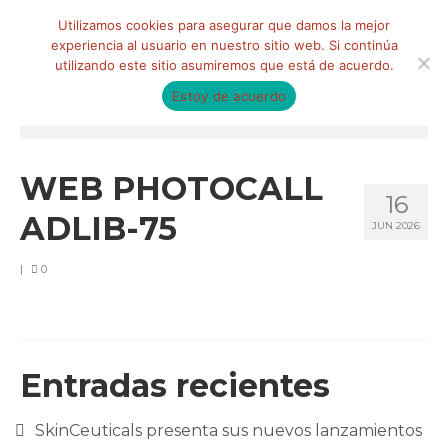
Buscar
Utilizamos cookies para asegurar que damos la mejor
por:
experiencia al usuario en nuestro sitio web. Si continúa
utilizando este sitio asumiremos que está de acuerdo.
Estoy de acuerdo
Menú
HOME
WEB PHOTOCALL
16
QUIÉNES SOMOS
ADLIB-75
JUN 2026
Qué hacemos
|
0
Marketing de influencia
Equipo
CLIENTES
Entradas recientes
BLOG
SkinCeuticals presenta sus nuevos lanzamientos