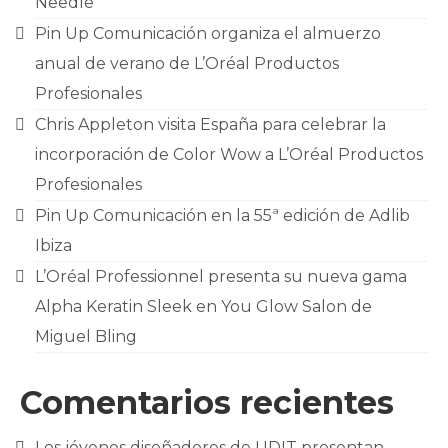
Needle
CONTACTO
Pin Up Comunicación organiza el almuerzo
anual de verano de L’Oréal Productos
Profesionales
Chris Appleton visita España para celebrar la
incorporación de Color Wow a L’Oréal Productos
Profesionales
Pin Up Comunicación en la 55ª edición de Adlib
Ibiza
L’Oréal Professionnel presenta su nueva gama
Alpha Keratin Sleek en You Glow Salon de
Miguel Bling
Comentarios recientes
Los jóvenes diseñadores de UDIT presentan