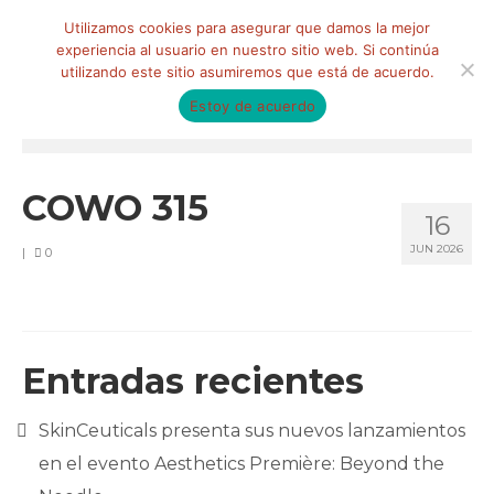
Buscar
Utilizamos cookies para asegurar que damos la mejor
por:
experiencia al usuario en nuestro sitio web. Si continúa
utilizando este sitio asumiremos que está de acuerdo.
Estoy de acuerdo
Menú
HOME
COWO 315
16
QUIÉNES SOMOS
JUN 2026
|
0
Qué hacemos
Marketing de influencia
Equipo
Entradas recientes
CLIENTES
SkinCeuticals presenta sus nuevos lanzamientos
BLOG
en el evento Aesthetics Première: Beyond the