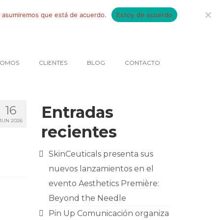
tio asumiremos que está de acuerdo.
Estoy de acuerdo
SOMOS
CLIENTES
BLOG
CONTACTO
Entradas
16
JUN 2026
recientes
SkinCeuticals presenta sus
nuevos lanzamientos en el
evento Aesthetics Première:
Beyond the Needle
Pin Up Comunicación organiza