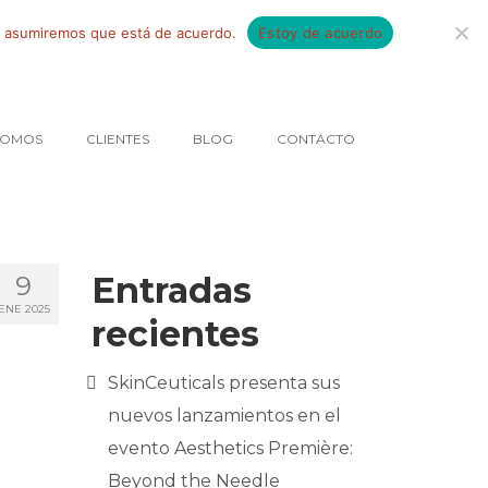
tio asumiremos que está de acuerdo.
Estoy de acuerdo
SOMOS
CLIENTES
BLOG
CONTACTO
Entradas
9
ENE 2025
recientes
SkinCeuticals presenta sus
nuevos lanzamientos en el
evento Aesthetics Première:
Beyond the Needle