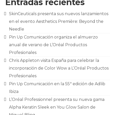
Entradas recientes
CONTACTO
SkinCeuticals presenta sus nuevos lanzamientos
en el evento Aesthetics Première: Beyond the
Needle
Pin Up Comunicación organiza el almuerzo
anual de verano de L’Oréal Productos
Profesionales
Chris Appleton visita España para celebrar la
incorporación de Color Wow a L’Oréal Productos
Profesionales
Pin Up Comunicación en la 55ª edición de Adlib
Ibiza
L’Oréal Professionnel presenta su nueva gama
Alpha Keratin Sleek en You Glow Salon de
Miguel Bling