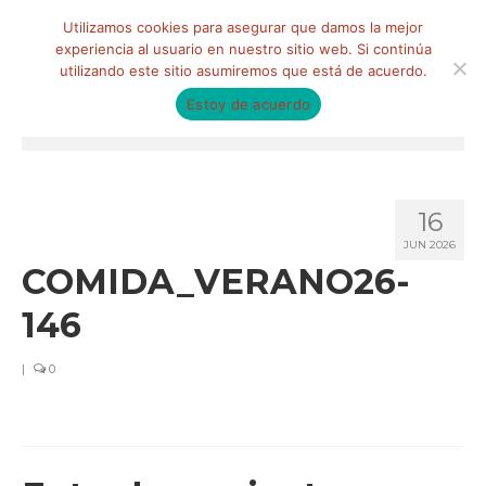
Buscar
Utilizamos cookies para asegurar que damos la mejor
por:
experiencia al usuario en nuestro sitio web. Si continúa
utilizando este sitio asumiremos que está de acuerdo.
Estoy de acuerdo
Menú
HOME
16
QUIÉNES SOMOS
JUN 2026
COMIDA_VERANO26-
Qué hacemos
146
Marketing de influencia
Equipo
|
0
CLIENTES
BLOG