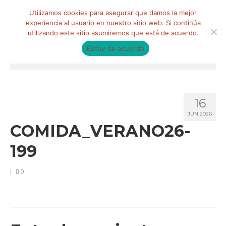
Buscar
Utilizamos cookies para asegurar que damos la mejor
por:
experiencia al usuario en nuestro sitio web. Si continúa
utilizando este sitio asumiremos que está de acuerdo.
Estoy de acuerdo
Menú
HOME
16
QUIÉNES SOMOS
JUN 2026
COMIDA_VERANO26-
Qué hacemos
199
Marketing de influencia
Equipo
|
0
CLIENTES
BLOG