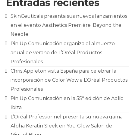
Entradas recientes
CONTACTO
SkinCeuticals presenta sus nuevos lanzamientos
en el evento Aesthetics Première: Beyond the
Needle
Pin Up Comunicación organiza el almuerzo
anual de verano de L’Oréal Productos
Profesionales
Chris Appleton visita España para celebrar la
incorporación de Color Wow a L’Oréal Productos
Profesionales
Pin Up Comunicación en la 55ª edición de Adlib
Ibiza
L’Oréal Professionnel presenta su nueva gama
Alpha Keratin Sleek en You Glow Salon de
Miguel Bling