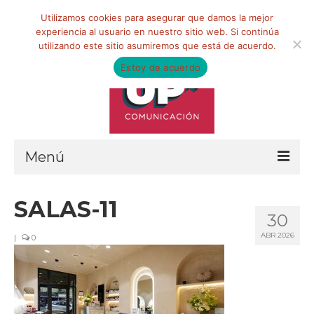
Buscar
Utilizamos cookies para asegurar que damos la mejor
por:
experiencia al usuario en nuestro sitio web. Si continúa
utilizando este sitio asumiremos que está de acuerdo.
Estoy de acuerdo
Menú
HOME
SALAS-11
30
QUIÉNES SOMOS
ABR 2026
|
0
Qué hacemos
Marketing de influencia
Equipo