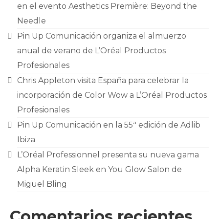
CONTACTO
en el evento Aesthetics Première: Beyond the
Needle
Pin Up Comunicación organiza el almuerzo
anual de verano de L’Oréal Productos
Profesionales
Chris Appleton visita España para celebrar la
incorporación de Color Wow a L’Oréal Productos
Profesionales
Pin Up Comunicación en la 55ª edición de Adlib
Ibiza
L’Oréal Professionnel presenta su nueva gama
Alpha Keratin Sleek en You Glow Salon de
Miguel Bling
Comentarios recientes