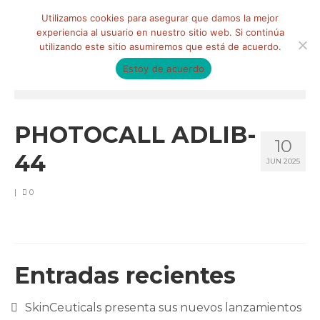
Buscar
Utilizamos cookies para asegurar que damos la mejor
por:
experiencia al usuario en nuestro sitio web. Si continúa
utilizando este sitio asumiremos que está de acuerdo.
Estoy de acuerdo
Menú
HOME
PHOTOCALL ADLIB-
10
QUIÉNES SOMOS
44
JUN 2025
Qué hacemos
|
0
Marketing de influencia
Equipo
CLIENTES
Entradas recientes
BLOG
SkinCeuticals presenta sus nuevos lanzamientos