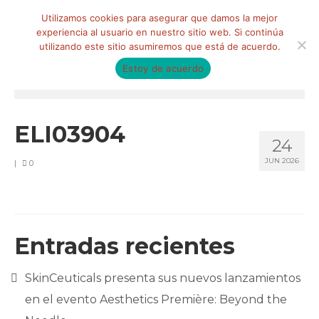
Buscar
Utilizamos cookies para asegurar que damos la mejor
por:
experiencia al usuario en nuestro sitio web. Si continúa
utilizando este sitio asumiremos que está de acuerdo.
Estoy de acuerdo
Menú
HOME
ELI03904
24
QUIÉNES SOMOS
JUN 2026
|
0
Qué hacemos
Marketing de influencia
Equipo
Entradas recientes
CLIENTES
SkinCeuticals presenta sus nuevos lanzamientos
BLOG
en el evento Aesthetics Première: Beyond the