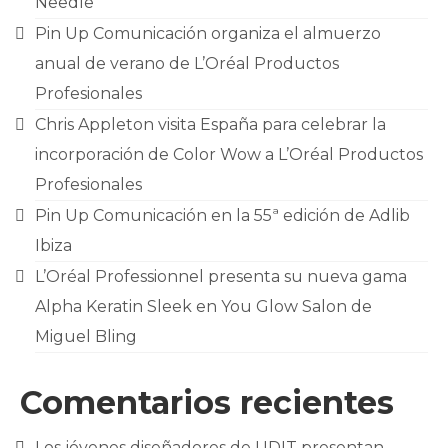
Needle
CONTACTO
Pin Up Comunicación organiza el almuerzo
anual de verano de L’Oréal Productos
Profesionales
Chris Appleton visita España para celebrar la
incorporación de Color Wow a L’Oréal Productos
Profesionales
Pin Up Comunicación en la 55ª edición de Adlib
Ibiza
L’Oréal Professionnel presenta su nueva gama
Alpha Keratin Sleek en You Glow Salon de
Miguel Bling
Comentarios recientes
Los jóvenes diseñadores de UDIT presentan