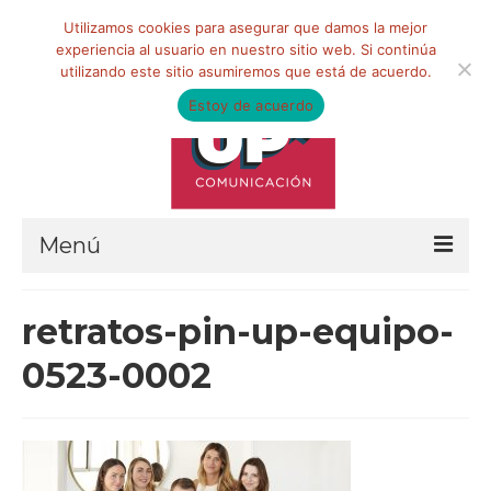
Buscar
Utilizamos cookies para asegurar que damos la mejor
por:
experiencia al usuario en nuestro sitio web. Si continúa
utilizando este sitio asumiremos que está de acuerdo.
Estoy de acuerdo
Menú
HOME
retratos-pin-up-equipo-
QUIÉNES SOMOS
0523-0002
Qué hacemos
Marketing de influencia
Equipo