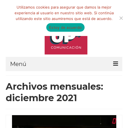
Buscar
Utilizamos cookies para asegurar que damos la mejor
por:
experiencia al usuario en nuestro sitio web. Si continúa
utilizando este sitio asumiremos que está de acuerdo.
Estoy de acuerdo
Menú
HOME
Archivos mensuales:
QUIÉNES SOMOS
diciembre 2021
Qué hacemos
Marketing de influencia
Equipo