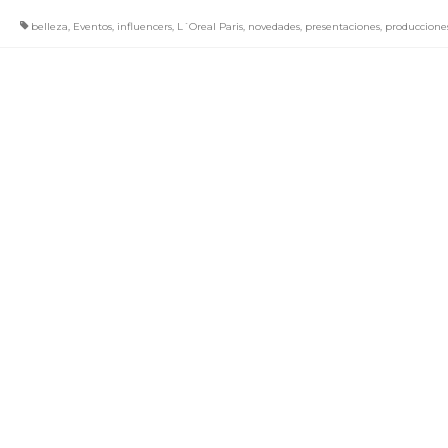
belleza
,
Eventos
,
influencers
,
L´Oreal Paris
,
novedades
,
presentaciones
,
produccione