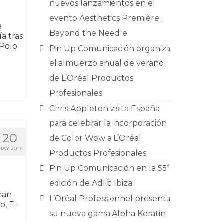
nuevos lanzamientos en el
evento Aesthetics Première:
a
Beyond the Needle
a tras
 Polo
Pin Up Comunicación organiza
el almuerzo anual de verano
de L’Oréal Productos
Profesionales
Chris Appleton visita España
para celebrar la incorporación
20
de Color Wow a L’Oréal
MAY 2017
Productos Profesionales
Pin Up Comunicación en la 55ª
edición de Adlib Ibiza
ran
L’Oréal Professionnel presenta
o, E-
su nueva gama Alpha Keratin