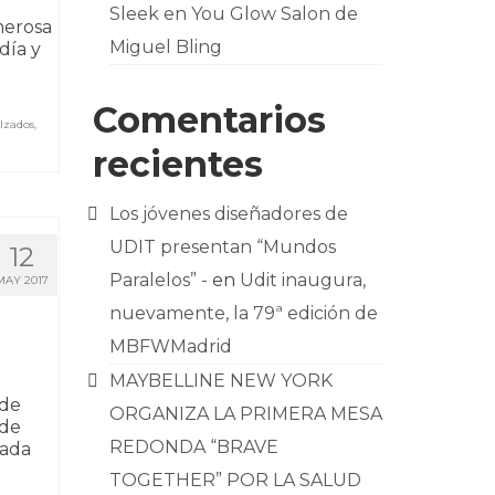
Sleek en You Glow Salon de
merosa
Miguel Bling
día y
Comentarios
lzados
,
recientes
Los jóvenes diseñadores de
UDIT presentan “Mundos
12
Paralelos” -
en
Udit inaugura,
MAY 2017
nuevamente, la 79ª edición de
MBFWMadrid
MAYBELLINE NEW YORK
 de
ORGANIZA LA PRIMERA MESA
 de
REDONDA “BRAVE
cada
TOGETHER” POR LA SALUD