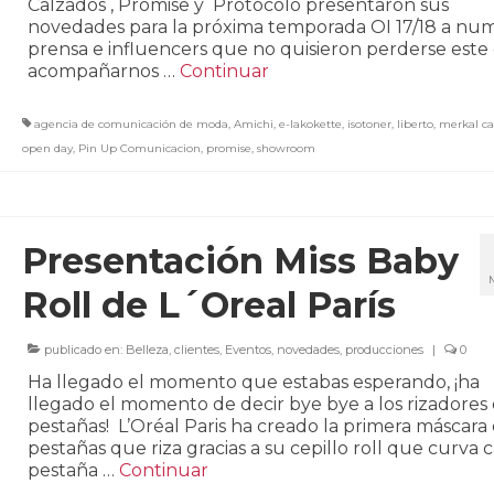
Calzados , Promise y Protocolo presentaron sus
novedades para la próxima temporada OI 17/18 a nu
prensa e influencers que no quisieron perderse este 
acompañarnos …
Continuar
agencia de comunicación de moda
,
Amichi
,
e-lakokette
,
isotoner
,
liberto
,
merkal ca
open day
,
Pin Up Comunicacion
,
promise
,
showroom
Presentación Miss Baby
Roll de L´Oreal París
publicado en:
Belleza
,
clientes
,
Eventos
,
novedades
,
producciones
|
0
Ha llegado el momento que estabas esperando, ¡ha
llegado el momento de decir bye bye a los rizadores
pestañas! L’Oréal Paris ha creado la primera máscara
pestañas que riza gracias a su cepillo roll que curva 
pestaña …
Continuar