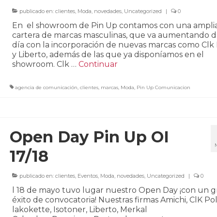
publicado en:
clientes
,
Moda
,
novedades
,
Uncategorized
|
0
En el showroom de Pin Up contamos con una ampli
cartera de marcas masculinas, que va aumentando dí
día con la incorporación de nuevas marcas como Clk
y Liberto, además de las que ya disponíamos en el
showroom. Clk …
Continuar
agencia de comunicación
,
clientes
,
marcas
,
Moda
,
Pin Up Comunicacion
Open Day Pin Up OI
17/18
publicado en:
clientes
,
Eventos
,
Moda
,
novedades
,
Uncategorized
|
0
l 18 de mayo tuvo lugar nuestro Open Day ¡con un g
éxito de convocatoria! Nuestras firmas Amichi, ClK Pol
lakokette, Isotoner, Liberto, Merkal