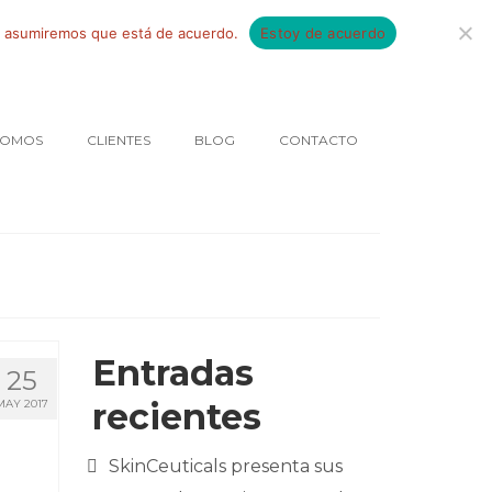
tio asumiremos que está de acuerdo.
Estoy de acuerdo
SOMOS
CLIENTES
BLOG
CONTACTO
Entradas
25
recientes
MAY 2017
SkinCeuticals presenta sus