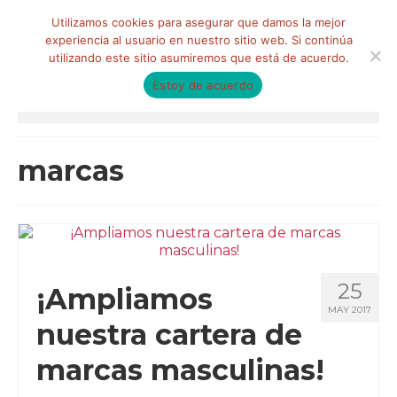
Buscar
Utilizamos cookies para asegurar que damos la mejor
por:
experiencia al usuario en nuestro sitio web. Si continúa
utilizando este sitio asumiremos que está de acuerdo.
Estoy de acuerdo
Menú
HOME
marcas
QUIÉNES SOMOS
Qué hacemos
Marketing de influencia
25
¡Ampliamos
Equipo
MAY 2017
nuestra cartera de
CLIENTES
marcas masculinas!
BLOG