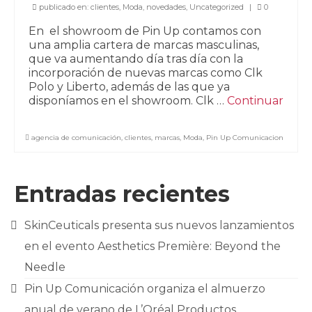
CONTACTO
publicado en:
clientes
,
Moda
,
novedades
,
Uncategorized
|
0
En el showroom de Pin Up contamos con
una amplia cartera de marcas masculinas,
que va aumentando día tras día con la
incorporación de nuevas marcas como Clk
Polo y Liberto, además de las que ya
disponíamos en el showroom. Clk …
Continuar
agencia de comunicación
,
clientes
,
marcas
,
Moda
,
Pin Up Comunicacion
Entradas recientes
SkinCeuticals presenta sus nuevos lanzamientos
en el evento Aesthetics Première: Beyond the
Needle
Pin Up Comunicación organiza el almuerzo
anual de verano de L’Oréal Productos