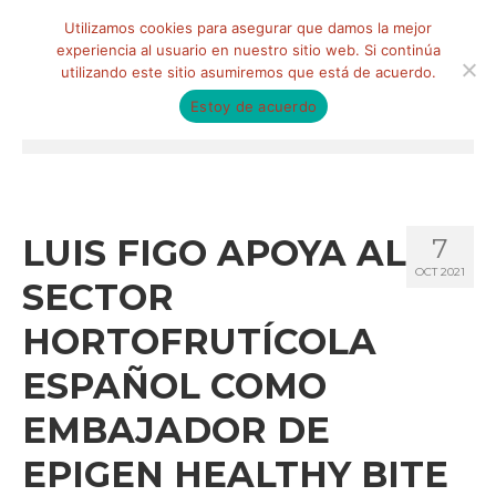
Buscar
Utilizamos cookies para asegurar que damos la mejor
por:
experiencia al usuario en nuestro sitio web. Si continúa
utilizando este sitio asumiremos que está de acuerdo.
Estoy de acuerdo
Menú
HOME
QUIÉNES SOMOS
LUIS FIGO APOYA AL
7
OCT 2021
Qué hacemos
SECTOR
Marketing de influencia
HORTOFRUTÍCOLA
Equipo
ESPAÑOL COMO
CLIENTES
EMBAJADOR DE
BLOG
EPIGEN HEALTHY BITE