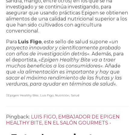
sandía, mango, entre otros) en los que se ha
investigado y se continúa investigando, para
asegurar que usando prácticas Epigen se obtienen
alimentos de una calidad nutricional superior a los
que han sido cultivados con agricultura
convencional.
Para
Luis Figo
, este sello de salud supone «
un
proyecto innovador y científicamente probado
con años de investigación detrás
«. Además, para
el deportista, «
Epigen Healthy Bite va a traer
muchos beneficios a los consumidores
«. Añade
que «
la alimentación es importante y hay que
sacar el máximo rendimiento de las frutas y las
verduras, para ayudar en términos de salud
«.
Epigen Healthy Bite
,
Luis Figo
,
Nutrición
,
Salud
Pingback:
LUIS FIGO, EMBAJADOR DE EPIGEN
HEALTHY BITE, EN EL SALÓN GOURMETS -