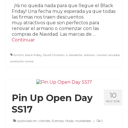
¡Ya no queda nada para que llegue el Black
Friday! Una fecha muy esperada ya que todas
las firmas nos traen descuentos
muy atractivos que son perfectos para
renovar el armario o comenzar con las
compras de Navidad. Las marcas de …
Continuar
Amichi
,
black friday
,
David Christian
,
e-lakokette
,
isotoner
,
merkal calzados
,
protocolo novios
10
Pin Up Open Day
NOV 2016
SS17
publicado en:
clientes
,
Eventos
,
Moda
,
novedades
|
0