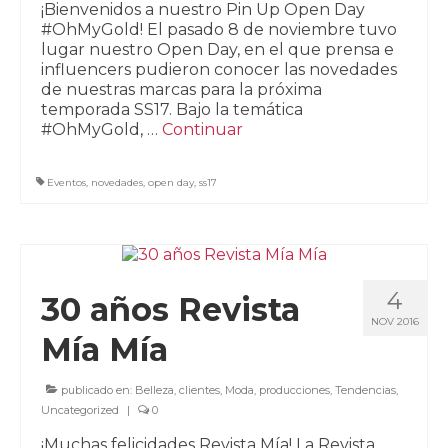
¡Bienvenidos a nuestro Pin Up Open Day
#OhMyGold! El pasado 8 de noviembre tuvo
lugar nuestro Open Day, en el que prensa e
influencers pudieron conocer las novedades
de nuestras marcas para la próxima
temporada SS17. Bajo la temática
#OhMyGold, …
Continuar
Eventos
,
novedades
,
open day
,
ss17
4
30 años Revista
NOV 2016
Mía Mía
publicado en:
Belleza
,
clientes
,
Moda
,
producciones
,
Tendencias
,
Uncategorized
|
0
¡Muchas felicidades Revista Mía! La Revista