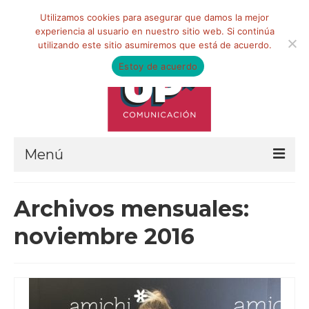
Buscar
Utilizamos cookies para asegurar que damos la mejor
por:
experiencia al usuario en nuestro sitio web. Si continúa
utilizando este sitio asumiremos que está de acuerdo.
Estoy de acuerdo
Menú
HOME
Archivos mensuales:
QUIÉNES SOMOS
noviembre 2016
Qué hacemos
Marketing de influencia
Equipo