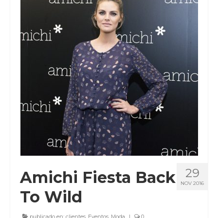
CLIENTES
BLOG
CONTACTO
29
Amichi Fiesta Back
NOV 2016
To Wild
publicado en:
clientes
,
Eventos
,
Moda
|
0