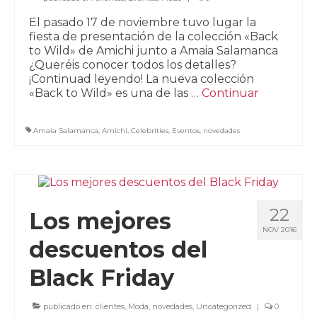
El pasado 17 de noviembre tuvo lugar la
fiesta de presentación de la colección «Back
to Wild» de Amichi junto a Amaia Salamanca
¿Queréis conocer todos los detalles?
¡Continuad leyendo! La nueva colección
«Back to Wild» es una de las …
Continuar
Amaia Salamanca
,
Amichi
,
Celebrities
,
Eventos
,
novedades
22
Los mejores
NOV 2016
descuentos del
Black Friday
publicado en:
clientes
,
Moda
,
novedades
,
Uncategorized
|
0