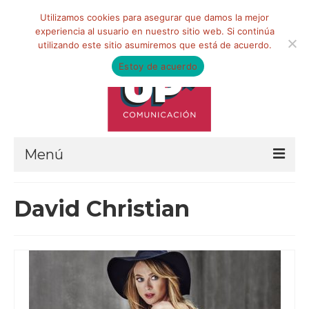
Buscar
Utilizamos cookies para asegurar que damos la mejor
por:
experiencia al usuario en nuestro sitio web. Si continúa
utilizando este sitio asumiremos que está de acuerdo.
Estoy de acuerdo
Menú
HOME
David Christian
QUIÉNES SOMOS
Qué hacemos
Marketing de influencia
Equipo