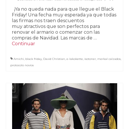
¡Ya no queda nada para que llegue el Black
Friday! Una fecha muy esperada ya que todas
las firmas nos traen descuentos
muy atractivos que son perfectos para
renovar el armario o comenzar con las
compras de Navidad. Las marcas de …
Continuar
Amichi
,
black friday
,
David Christian
,
e-lakokette
,
isotoner
,
merkal calzados
,
protocolo novios