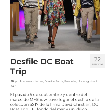
22
Desfile DC Boat
SEP 2016
Trip
publicado en:
clientes
,
Eventos
,
Moda
,
Pasarelas
,
Uncategorized
|
0
El pasado 5 de septiembre y dentro del
marco de MFShow, tuvo lugar el desfile de la
colección SS17 de la firma David Christian, DC
Boat Trip. El fondo del mar y un idílico