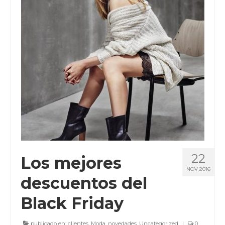
CLIENTES
BLOG
CONTACTO
22
Los mejores
NOV 2016
descuentos del
Black Friday
publicado en:
clientes
,
Moda
,
novedades
,
Uncategorized
|
0