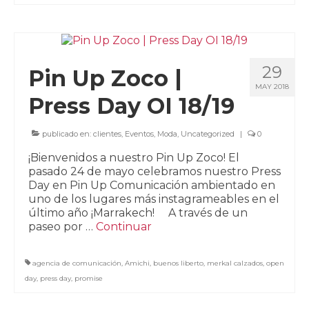
29
Pin Up Zoco |
MAY 2018
Press Day OI 18/19
publicado en:
clientes
,
Eventos
,
Moda
,
Uncategorized
|
0
¡Bienvenidos a nuestro Pin Up Zoco! El
pasado 24 de mayo celebramos nuestro Press
Day en Pin Up Comunicación ambientado en
uno de los lugares más instagrameables en el
último año ¡Marrakech! A través de un
paseo por …
Continuar
agencia de comunicación
,
Amichi
,
buenos liberto
,
merkal calzados
,
open
day
,
press day
,
promise