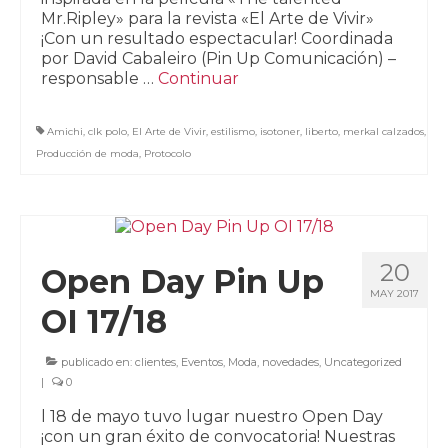
Mr.Ripley» para la revista «El Arte de Vivir»
¡Con un resultado espectacular! Coordinada
por David Cabaleiro (Pin Up Comunicación) –
responsable …
Continuar
Amichi
,
clk polo
,
El Arte de Vivir
,
estilismo
,
isotoner
,
liberto
,
merkal calzados
,
Producción de moda
,
Protocolo
20
Open Day Pin Up
MAY 2017
OI 17/18
publicado en:
clientes
,
Eventos
,
Moda
,
novedades
,
Uncategorized
|
0
l 18 de mayo tuvo lugar nuestro Open Day
¡con un gran éxito de convocatoria! Nuestras