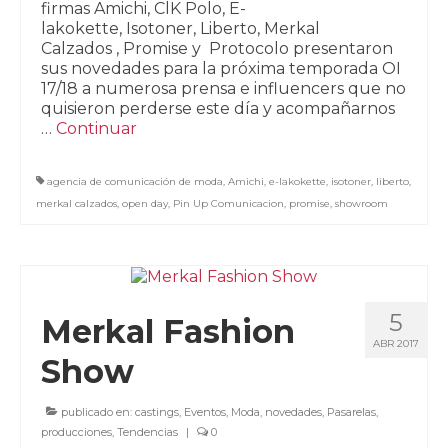
firmas Amichi, ClK Polo, E-
lakokette, Isotoner, Liberto, Merkal
Calzados , Promise y Protocolo presentaron
sus novedades para la próxima temporada OI
17/18 a numerosa prensa e influencers que no
quisieron perderse este día y acompañarnos
…
Continuar
agencia de comunicación de moda
,
Amichi
,
e-lakokette
,
isotoner
,
liberto
,
merkal calzados
,
open day
,
Pin Up Comunicacion
,
promise
,
showroom
5
Merkal Fashion
ABR 2017
Show
publicado en:
castings
,
Eventos
,
Moda
,
novedades
,
Pasarelas
,
producciones
,
Tendencias
|
0