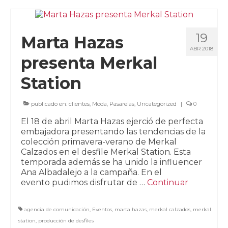
19
Marta Hazas
ABR 2018
presenta Merkal
Station
publicado en:
clientes
,
Moda
,
Pasarelas
,
Uncategorized
|
0
El 18 de abril Marta Hazas ejerció de perfecta
embajadora presentando las tendencias de la
colección primavera-verano de Merkal
Calzados en el desfile Merkal Station. Esta
temporada además se ha unido la influencer
Ana Albadalejo a la campaña. En el
evento pudimos disfrutar de …
Continuar
agencia de comunicación
,
Eventos
,
marta hazas
,
merkal calzados
,
merkal
station
,
producción de desfiles