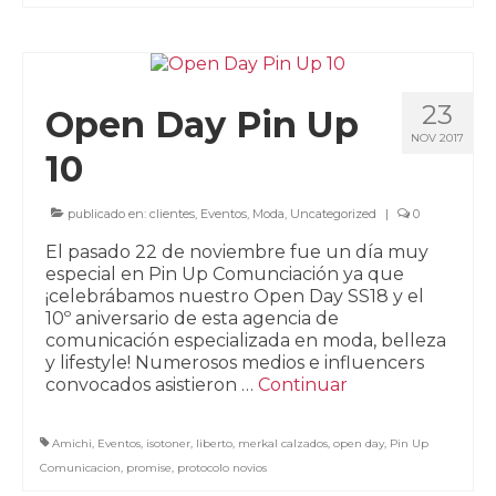
23
Open Day Pin Up
NOV 2017
10
publicado en:
clientes
,
Eventos
,
Moda
,
Uncategorized
|
0
El pasado 22 de noviembre fue un día muy
especial en Pin Up Comunciación ya que
¡celebrábamos nuestro Open Day SS18 y el
10º aniversario de esta agencia de
comunicación especializada en moda, belleza
y lifestyle! Numerosos medios e influencers
convocados asistieron …
Continuar
Amichi
,
Eventos
,
isotoner
,
liberto
,
merkal calzados
,
open day
,
Pin Up
Comunicacion
,
promise
,
protocolo novios