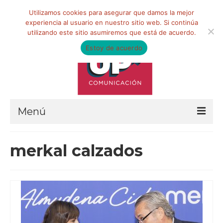
Buscar
Utilizamos cookies para asegurar que damos la mejor
por:
experiencia al usuario en nuestro sitio web. Si continúa
utilizando este sitio asumiremos que está de acuerdo.
Estoy de acuerdo
Menú
HOME
merkal calzados
QUIÉNES SOMOS
Qué hacemos
Marketing de influencia
Equipo