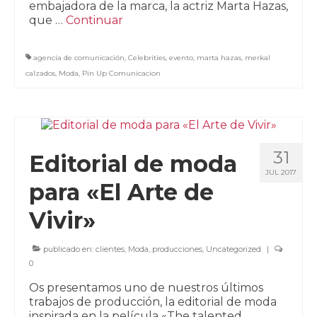
embajadora de la marca, la actriz Marta Hazas,
que …
Continuar
agencia de comunicación
,
Celebrities
,
evento
,
marta hazas
,
merkal
calzados
,
Moda
,
Pin Up Comunicacion
31
Editorial de moda
JUL 2017
para «El Arte de
Vivir»
publicado en:
clientes
,
Moda
,
producciones
,
Uncategorized
|
0
Os presentamos uno de nuestros últimos
trabajos de producción, la editorial de moda
inspirada en la película «The talented