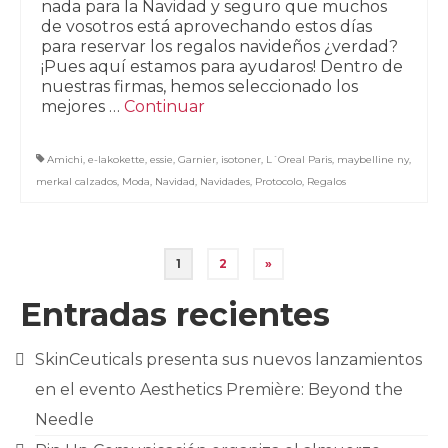
nada para la Navidad y seguro que muchos
de vosotros está aprovechando estos días
para reservar los regalos navideños ¿verdad?
¡Pues aquí estamos para ayudaros! Dentro de
nuestras firmas, hemos seleccionado los
mejores …
Continuar
Amichi
,
e-lakokette
,
essie
,
Garnier
,
isotoner
,
L´Oreal Paris
,
maybelline ny
,
merkal calzados
,
Moda
,
Navidad
,
Navidades
,
Protocolo
,
Regalos
Paginación
1
2
»
de
Entradas recientes
entradas
SkinCeuticals presenta sus nuevos lanzamientos
en el evento Aesthetics Première: Beyond the
Needle