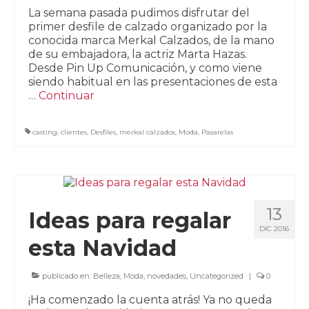
La semana pasada pudimos disfrutar del
primer desfile de calzado organizado por la
conocida marca Merkal Calzados, de la mano
de su embajadora, la actriz Marta Hazas.
Desde Pin Up Comunicación, y como viene
siendo habitual en las presentaciones de esta
…
Continuar
casting
,
clientes
,
Desfiles
,
merkal calzados
,
Moda
,
Pasarelas
13
Ideas para regalar
DIC 2016
esta Navidad
publicado en:
Belleza
,
Moda
,
novedades
,
Uncategorized
|
0
¡Ha comenzado la cuenta atrás! Ya no queda