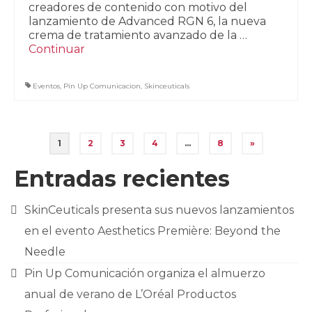
creadores de contenido con motivo del
lanzamiento de Advanced RGN 6, la nueva
crema de tratamiento avanzado de la …
Continuar
Eventos
,
Pin Up Comunicacion
,
Skinceuticals
Paginación
1
2
3
4
…
8
»
de
Entradas recientes
entradas
SkinCeuticals presenta sus nuevos lanzamientos
en el evento Aesthetics Première: Beyond the
Needle
Pin Up Comunicación organiza el almuerzo
anual de verano de L’Oréal Productos