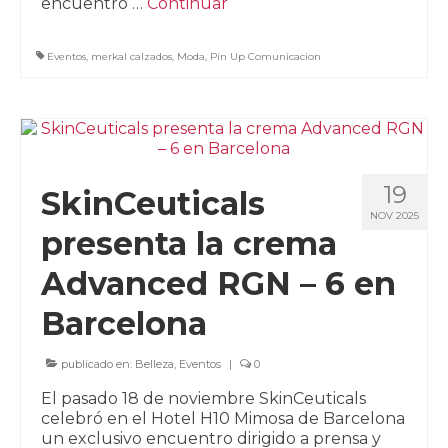
encuentro …
Continuar
Eventos
,
merkal calzados
,
Moda
,
Pin Up Comunicacion
19
SkinCeuticals
NOV 2025
presenta la crema
Advanced RGN – 6 en
Barcelona
publicado en:
Belleza
,
Eventos
|
0
El pasado 18 de noviembre SkinCeuticals
celebró en el Hotel H10 Mimosa de Barcelona
un exclusivo encuentro dirigido a prensa y