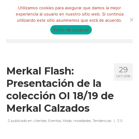
Buscar
Utilizamos cookies para asegurar que damos la mejor
por:
experiencia al usuario en nuestro sitio web. Si continúa
utilizando este sitio asumiremos que está de acuerdo.
Estoy de acuerdo
Menú
HOME
QUIÉNES SOMOS
Merkal Flash:
29
OCT 2018
Qué hacemos
Presentación de la
Marketing de influencia
colección OI 18/19 de
Equipo
Merkal Calzados
CLIENTES
publicado en:
clientes
,
Eventos
,
Moda
,
novedades
,
Tendencias
|
0
BLOG