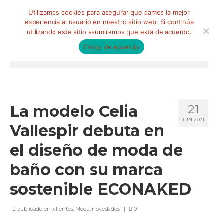
Buscar
Utilizamos cookies para asegurar que damos la mejor
por:
experiencia al usuario en nuestro sitio web. Si continúa
utilizando este sitio asumiremos que está de acuerdo.
Estoy de acuerdo
Menú
HOME
QUIÉNES SOMOS
La modelo Celia
21
JUN 2021
Qué hacemos
Vallespir debuta en
Marketing de influencia
el diseño de moda de
Equipo
baño con su marca
CLIENTES
sostenible ECONAKED
BLOG
publicado en:
clientes
,
Moda
,
novedades
|
0