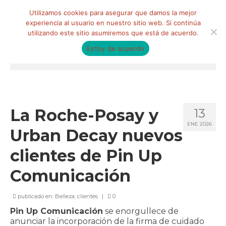
Buscar
Utilizamos cookies para asegurar que damos la mejor
por:
experiencia al usuario en nuestro sitio web. Si continúa
utilizando este sitio asumiremos que está de acuerdo.
Estoy de acuerdo
Menú
HOME
QUIÉNES SOMOS
La Roche-Posay y
13
ENE 2026
Qué hacemos
Urban Decay nuevos
Marketing de influencia
clientes de Pin Up
Equipo
Comunicación
CLIENTES
publicado en:
Belleza
,
clientes
|
0
BLOG
Pin Up Comunicación
se enorgullece de
anunciar la incorporación de la firma de cuidado