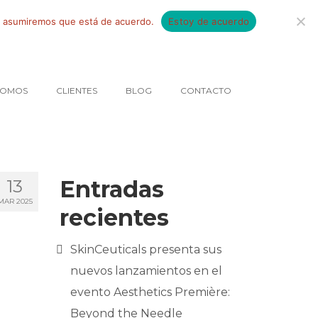
tio asumiremos que está de acuerdo.
Estoy de acuerdo
SOMOS
CLIENTES
BLOG
CONTACTO
Entradas
13
MAR 2025
recientes
SkinCeuticals presenta sus
nuevos lanzamientos en el
evento Aesthetics Première:
Beyond the Needle