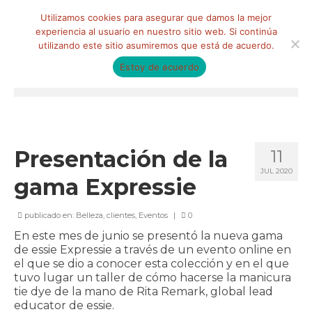
Buscar
Utilizamos cookies para asegurar que damos la mejor
por:
experiencia al usuario en nuestro sitio web. Si continúa
utilizando este sitio asumiremos que está de acuerdo.
Estoy de acuerdo
Menú
HOME
QUIÉNES SOMOS
Presentación de la
11
JUL 2020
Qué hacemos
gama Expressie
Marketing de influencia
publicado en:
Belleza
,
clientes
,
Eventos
|
0
Equipo
En este mes de junio se presentó la nueva gama
de essie Expressie a través de un evento online en
CLIENTES
el que se dio a conocer esta colección y en el que
tuvo lugar un taller de cómo hacerse la manicura
BLOG
tie dye de la mano de Rita Remark, global lead
educator de essie.