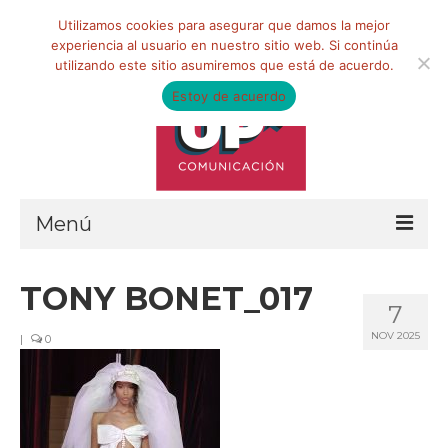
Buscar
Utilizamos cookies para asegurar que damos la mejor
por:
experiencia al usuario en nuestro sitio web. Si continúa
utilizando este sitio asumiremos que está de acuerdo.
Estoy de acuerdo
Menú
HOME
TONY BONET_017
7
QUIÉNES SOMOS
NOV 2025
|
0
Qué hacemos
Marketing de influencia
Equipo