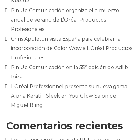
Needle
CONTACTO
Pin Up Comunicación organiza el almuerzo
anual de verano de L’Oréal Productos
Profesionales
Chris Appleton visita España para celebrar la
incorporación de Color Wow a L’Oréal Productos
Profesionales
Pin Up Comunicación en la 55ª edición de Adlib
Ibiza
L’Oréal Professionnel presenta su nueva gama
Alpha Keratin Sleek en You Glow Salon de
Miguel Bling
Comentarios recientes
Los jóvenes diseñadores de UDIT presentan