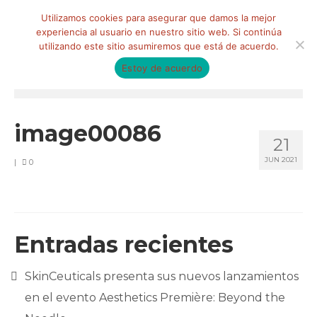
Buscar
Utilizamos cookies para asegurar que damos la mejor
por:
experiencia al usuario en nuestro sitio web. Si continúa
utilizando este sitio asumiremos que está de acuerdo.
Estoy de acuerdo
Menú
HOME
image00086
21
QUIÉNES SOMOS
JUN 2021
|
0
Qué hacemos
Marketing de influencia
Equipo
Entradas recientes
CLIENTES
SkinCeuticals presenta sus nuevos lanzamientos
BLOG
en el evento Aesthetics Première: Beyond the