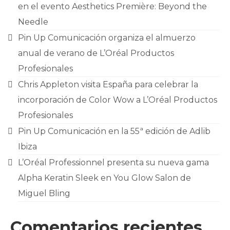
CONTACTO
en el evento Aesthetics Première: Beyond the
Needle
Pin Up Comunicación organiza el almuerzo
anual de verano de L’Oréal Productos
Profesionales
Chris Appleton visita España para celebrar la
incorporación de Color Wow a L’Oréal Productos
Profesionales
Pin Up Comunicación en la 55ª edición de Adlib
Ibiza
L’Oréal Professionnel presenta su nueva gama
Alpha Keratin Sleek en You Glow Salon de
Miguel Bling
Comentarios recientes