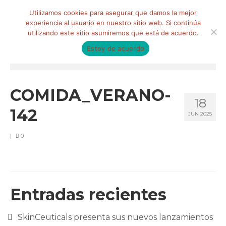
Buscar
Utilizamos cookies para asegurar que damos la mejor
por:
experiencia al usuario en nuestro sitio web. Si continúa
utilizando este sitio asumiremos que está de acuerdo.
Estoy de acuerdo
Menú
HOME
COMIDA_VERANO-
18
QUIÉNES SOMOS
142
JUN 2025
Qué hacemos
|
0
Marketing de influencia
Equipo
CLIENTES
Entradas recientes
BLOG
SkinCeuticals presenta sus nuevos lanzamientos