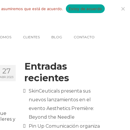
tio asumiremos que está de acuerdo.
Estoy de acuerdo
SOMOS
CLIENTES
BLOG
CONTACTO
Entradas
27
recientes
ABR 2023
SkinCeuticals presenta sus
nuevos lanzamientos en el
evento Aesthetics Première:
que
Beyond the Needle
leres y
Pin Up Comunicación organiza