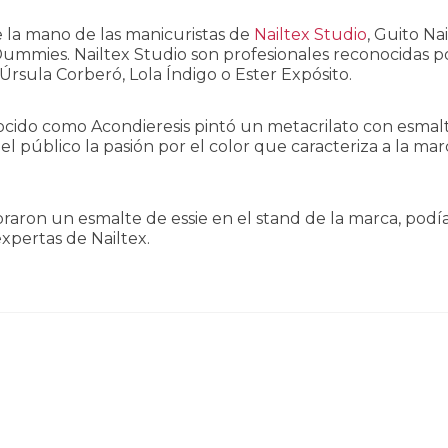
e la mano de las manicuristas de
Nailtex Studio
, Guito Nai
a Dummies. Nailtex Studio son profesionales reconocidas p
 Úrsula Corberó, Lola Índigo o Ester Expósito.
 conocido como Acondieresis pintó un metacrilato con esmal
l público la pasión por el color que caracteriza a la mar
aron un esmalte de essie en el stand de la marca, podí
xpertas de Nailtex.