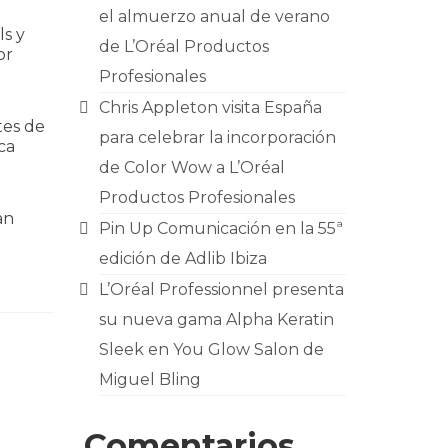
el almuerzo anual de verano
ls y
de L’Oréal Productos
or
Profesionales
Chris Appleton visita España
tes de
para celebrar la incorporación
ca
de Color Wow a L’Oréal
Productos Profesionales
an
Pin Up Comunicación en la 55ª
edición de Adlib Ibiza
L’Oréal Professionnel presenta
su nueva gama Alpha Keratin
Sleek en You Glow Salon de
Miguel Bling
Comentarios