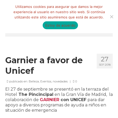
Buscar
Utilizamos cookies para asegurar que damos la mejor
por:
experiencia al usuario en nuestro sitio web. Si continúa
utilizando este sitio asumiremos que está de acuerdo.
Estoy de acuerdo
Menú
HOME
QUIÉNES SOMOS
Garnier a favor de
27
SEP 2018
Qué hacemos
Unicef
Marketing de influencia
publicado en:
Belleza
,
Eventos
,
novedades
|
0
Equipo
El 27 de septiembre se presentó en la terraza del
Hotel
The Pincincipal
en la Gran Vía de Madrid, la
CLIENTES
colaboración de
GARNIER
con UNICEF
para dar
apoyo a diversos programas de ayuda a niños en
BLOG
situación de emergencia