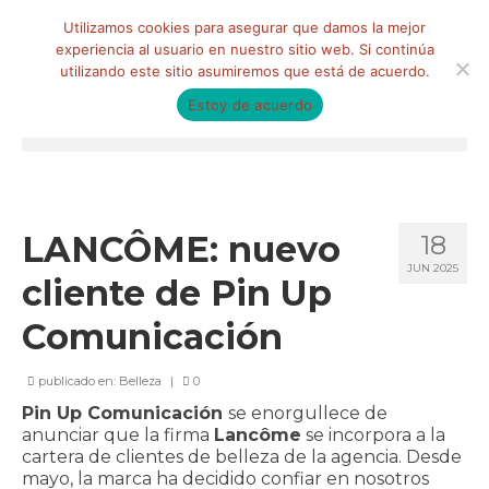
Buscar
Utilizamos cookies para asegurar que damos la mejor
por:
experiencia al usuario en nuestro sitio web. Si continúa
utilizando este sitio asumiremos que está de acuerdo.
Estoy de acuerdo
Menú
HOME
QUIÉNES SOMOS
LANCÔME: nuevo
18
JUN 2025
Qué hacemos
cliente de Pin Up
Marketing de influencia
Comunicación
Equipo
publicado en:
Belleza
|
0
CLIENTES
Pin Up Comunicación
se enorgullece de
anunciar que la firma
Lancôme
se incorpora a la
BLOG
cartera de clientes de belleza de la agencia. Desde
mayo, la marca ha decidido confiar en nosotros