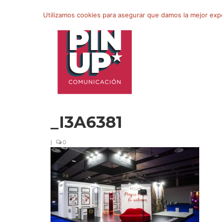
Buscar
Utilizamos cookies para asegurar que damos la mejor exper
por:
_I3A6381
|
0