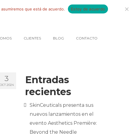
tio asumiremos que está de acuerdo.
Estoy de acuerdo
SOMOS
CLIENTES
BLOG
CONTACTO
Entradas
3
OCT 2024
recientes
SkinCeuticals presenta sus
nuevos lanzamientos en el
evento Aesthetics Première:
Beyond the Needle