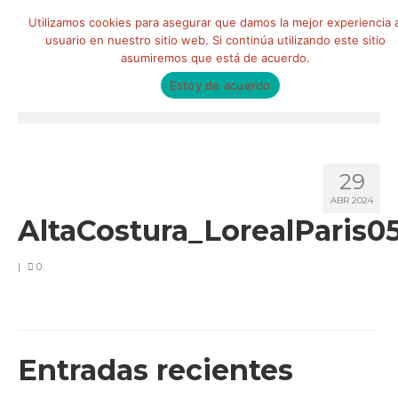
Buscar
Utilizamos cookies para asegurar que damos la mejor experiencia a
por:
usuario en nuestro sitio web. Si continúa utilizando este sitio
asumiremos que está de acuerdo.
Estoy de acuerdo
Menú
HOME
29
QUIÉNES SOMOS
ABR 2024
AltaCostura_LorealParis0
Qué hacemos
Marketing de influencia
|
0
Equipo
CLIENTES
Entradas recientes
BLOG