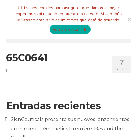
Buscar
Utilizamos cookies para asegurar que damos la mejor
por:
experiencia al usuario en nuestro sitio web. Si continúa
utilizando este sitio asumiremos que está de acuerdo.
Estoy de acuerdo
Menú
HOME
65C0641
7
QUIÉNES SOMOS
OCT 2021
|
0
Qué hacemos
Marketing de influencia
Equipo
Entradas recientes
CLIENTES
SkinCeuticals presenta sus nuevos lanzamientos
BLOG
en el evento Aesthetics Première: Beyond the