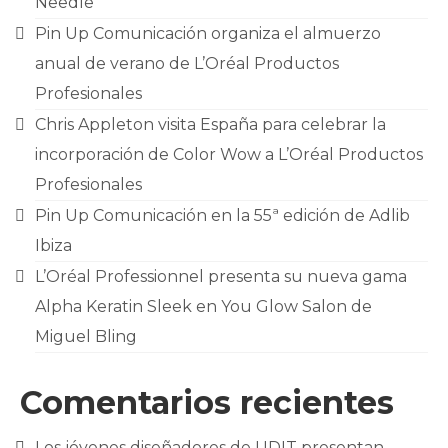
Needle
CONTACTO
Pin Up Comunicación organiza el almuerzo
anual de verano de L’Oréal Productos
Profesionales
Chris Appleton visita España para celebrar la
incorporación de Color Wow a L’Oréal Productos
Profesionales
Pin Up Comunicación en la 55ª edición de Adlib
Ibiza
L’Oréal Professionnel presenta su nueva gama
Alpha Keratin Sleek en You Glow Salon de
Miguel Bling
Comentarios recientes
Los jóvenes diseñadores de UDIT presentan