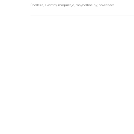
belleza
,
Eventos
,
maquillaje
,
maybelline ny
,
novedades