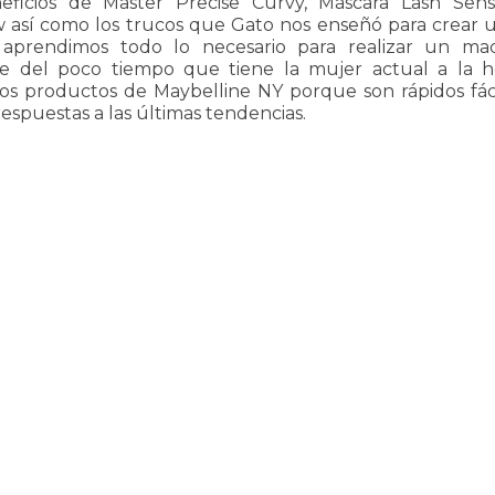
ficios de Master Precise Curvy, Máscara Lash Sensa
así como los trucos que Gato nos enseñó para crear 
 aprendimos todo lo necesario para realizar un maqu
ne del poco tiempo que tiene la mujer actual a la 
 los productos de Maybelline NY porque son rápidos fác
respuestas a las últimas tendencias.