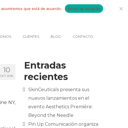
tio asumiremos que está de acuerdo.
Estoy de acuerdo
SOMOS
CLIENTES
BLOG
CONTACTO
Entradas
10
recientes
OCT 2016
SkinCeuticals presenta sus
nuevos lanzamientos en el
ine NY,
evento Aesthetics Première:
Beyond the Needle
Pin Up Comunicación organiza