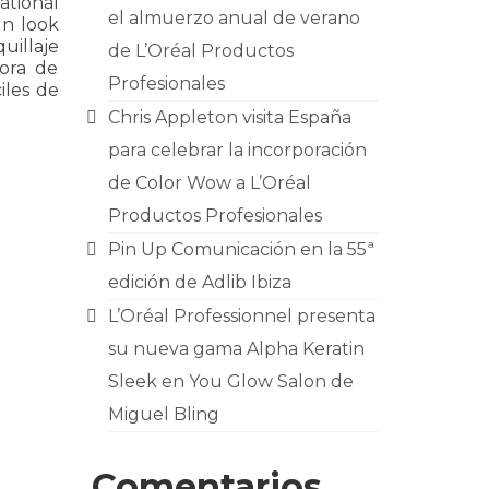
tional
el almuerzo anual de verano
un look
illaje
de L’Oréal Productos
hora de
Profesionales
iles de
Chris Appleton visita España
para celebrar la incorporación
de Color Wow a L’Oréal
Productos Profesionales
Pin Up Comunicación en la 55ª
edición de Adlib Ibiza
L’Oréal Professionnel presenta
su nueva gama Alpha Keratin
Sleek en You Glow Salon de
Miguel Bling
Comentarios