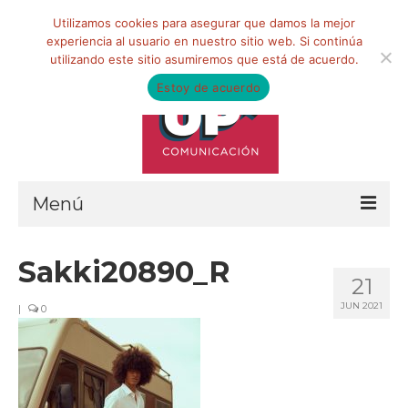
Buscar
Utilizamos cookies para asegurar que damos la mejor
por:
experiencia al usuario en nuestro sitio web. Si continúa
utilizando este sitio asumiremos que está de acuerdo.
Estoy de acuerdo
Menú
HOME
Sakki20890_R
21
QUIÉNES SOMOS
JUN 2021
|
0
Qué hacemos
Marketing de influencia
Equipo