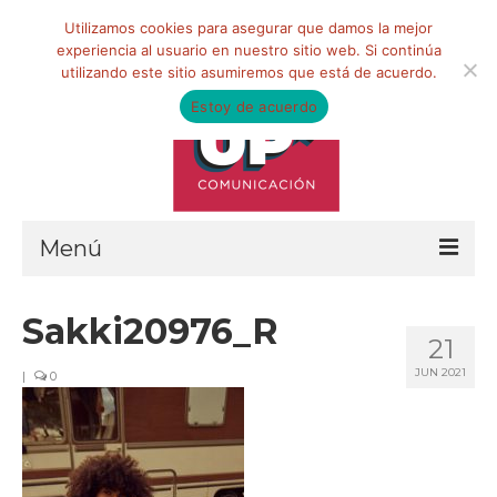
Buscar
Utilizamos cookies para asegurar que damos la mejor
por:
experiencia al usuario en nuestro sitio web. Si continúa
utilizando este sitio asumiremos que está de acuerdo.
Estoy de acuerdo
Menú
HOME
Sakki20976_R
21
QUIÉNES SOMOS
JUN 2021
|
0
Qué hacemos
Marketing de influencia
Equipo