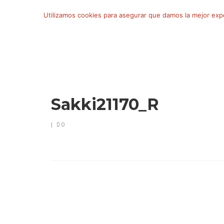
Buscar
Utilizamos cookies para asegurar que damos la mejor exper
por:
Sakki21170_R
|
0