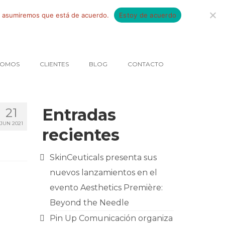
tio asumiremos que está de acuerdo.
Estoy de acuerdo
SOMOS
CLIENTES
BLOG
CONTACTO
Entradas
21
JUN 2021
recientes
SkinCeuticals presenta sus
nuevos lanzamientos en el
evento Aesthetics Première:
Beyond the Needle
Pin Up Comunicación organiza