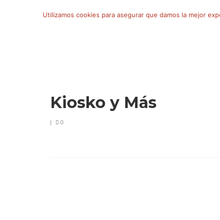
Buscar
Utilizamos cookies para asegurar que damos la mejor exper
por:
Kiosko y Más
|
0