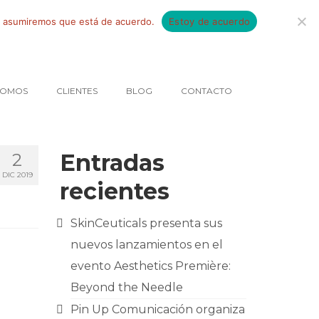
tio asumiremos que está de acuerdo.
Estoy de acuerdo
SOMOS
CLIENTES
BLOG
CONTACTO
Entradas
2
DIC 2019
recientes
SkinCeuticals presenta sus
nuevos lanzamientos en el
evento Aesthetics Première:
Beyond the Needle
Pin Up Comunicación organiza