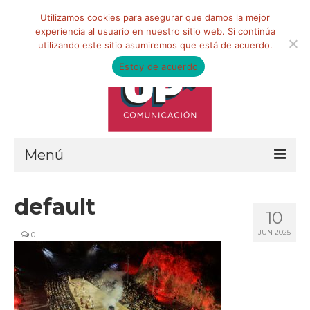
Buscar
Utilizamos cookies para asegurar que damos la mejor
por:
experiencia al usuario en nuestro sitio web. Si continúa
utilizando este sitio asumiremos que está de acuerdo.
Estoy de acuerdo
Menú
HOME
default
10
QUIÉNES SOMOS
JUN 2025
|
0
Qué hacemos
Marketing de influencia
Equipo