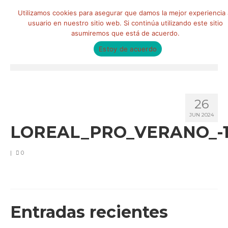
Buscar
Utilizamos cookies para asegurar que damos la mejor experiencia 
por:
usuario en nuestro sitio web. Si continúa utilizando este sitio
asumiremos que está de acuerdo.
Estoy de acuerdo
Menú
HOME
26
QUIÉNES SOMOS
JUN 2024
LOREAL_PRO_VERANO_-
Qué hacemos
Marketing de influencia
|
0
Equipo
CLIENTES
Entradas recientes
BLOG