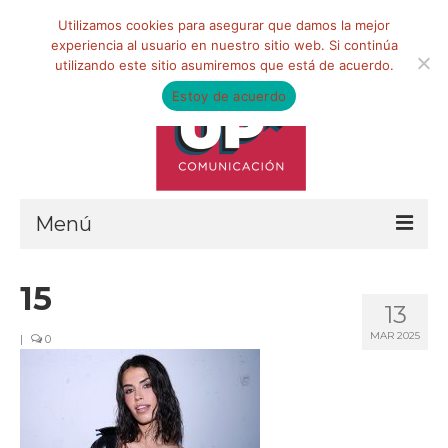
Buscar
Utilizamos cookies para asegurar que damos la mejor
por:
experiencia al usuario en nuestro sitio web. Si continúa
utilizando este sitio asumiremos que está de acuerdo.
Estoy de acuerdo
Menú
HOME
15
13
QUIÉNES SOMOS
MAR 2025
|
0
Qué hacemos
Marketing de influencia
Equipo