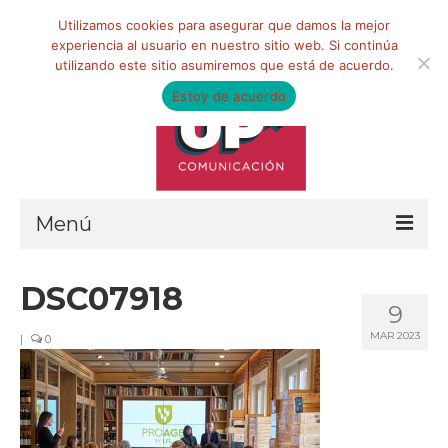
Buscar
Utilizamos cookies para asegurar que damos la mejor
por:
experiencia al usuario en nuestro sitio web. Si continúa
utilizando este sitio asumiremos que está de acuerdo.
Estoy de acuerdo
Menú
HOME
DSC07918
9
QUIÉNES SOMOS
MAR 2023
|
0
Qué hacemos
Marketing de influencia
Equipo