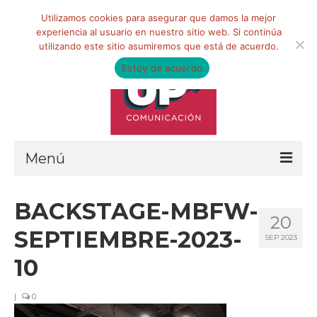
Buscar
Utilizamos cookies para asegurar que damos la mejor
por:
experiencia al usuario en nuestro sitio web. Si continúa
utilizando este sitio asumiremos que está de acuerdo.
Estoy de acuerdo
Menú
HOME
BACKSTAGE-MBFW-
20
QUIÉNES SOMOS
SEPTIEMBRE-2023-
SEP 2023
Qué hacemos
10
Marketing de influencia
|
0
Equipo