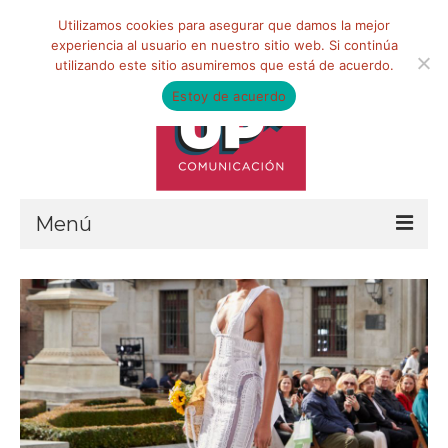
Buscar
Utilizamos cookies para asegurar que damos la mejor
por:
experiencia al usuario en nuestro sitio web. Si continúa
utilizando este sitio asumiremos que está de acuerdo.
Estoy de acuerdo
Menú
HOME
QUIÉNES SOMOS
Qué hacemos
Marketing de influencia
Equipo