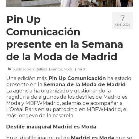
CLIENTES
Pin Up
7
BLOG
MAR 2025
Comunicación
CONTACTO
presente en la Semana
de la Moda de Madrid
publicado en:
Belleza
,
Eventos
,
Moda
|
0
Una edición más,
Pin Up Comunicación
ha estado
presente en la
Semana de la Moda de Madrid
.
La agencia ha organizado y gestionando la
regiduría de algunos de los desfiles de Madrid es
Moda y MBFWMadrid, además de acompañar a
L’Oréal Paris en su patrocinio en MBFWMadrid, el
más longevo de la pasarela.
Desfile inaugural Madrid es Moda
En el desfile inaugural de
Madrid es Moda
que se