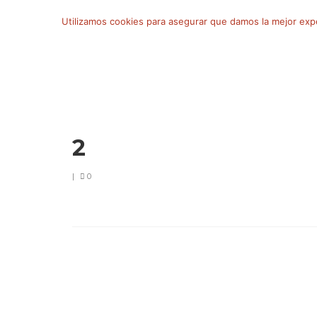
Buscar
Utilizamos cookies para asegurar que damos la mejor exper
por:
2
|
0