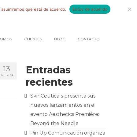
tio asumiremos que está de acuerdo.
Estoy de acuerdo
SOMOS
CLIENTES
BLOG
CONTACTO
Entradas
13
ENE 2026
recientes
SkinCeuticals presenta sus
nuevos lanzamientos en el
evento Aesthetics Première:
Beyond the Needle
Pin Up Comunicación organiza