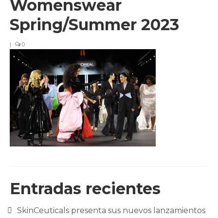
Womenswear
CLIENTES
Spring/Summer 2023
BLOG
|
0
CONTACTO
Entradas recientes
SkinCeuticals presenta sus nuevos lanzamientos