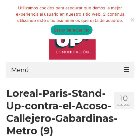
Buscar
Utilizamos cookies para asegurar que damos la mejor
por:
experiencia al usuario en nuestro sitio web. Si continúa
utilizando este sitio asumiremos que está de acuerdo.
Estoy de acuerdo
Menú
HOME
Loreal-Paris-Stand-
10
QUIÉNES SOMOS
Up-contra-el-Acoso-
ABR 2025
Qué hacemos
Callejero-Gabardinas-
Marketing de influencia
Metro (9)
Equipo