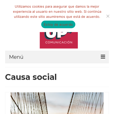
Buscar
Utilizamos cookies para asegurar que damos la mejor
por:
experiencia al usuario en nuestro sitio web. Si continúa
utilizando este sitio asumiremos que está de acuerdo.
Estoy de acuerdo
Menú
HOME
Causa social
QUIÉNES SOMOS
Qué hacemos
Marketing de influencia
Equipo